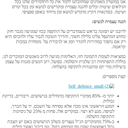
אנו במועדון מאמינים שמחובתנו ללמד את כל התלמידים שלנו בכל
הגילאים שיטות וכלים להגנה עצמית ומקדישים לנושא זמן בכל קורס
ושיטה. בסדנאות הקיץ מוקדש לנושא זמן מיוחד באופן ספציפי.
הגנה עצמית לנשים:
לרובנו יש תמונה בראש כשמדברים על התקפה ככזו שמגיעה מגבר חזק
ונחוש המתנפל עלינו בלילה חשוך, והדרך הטובה לגבור עליו ולהביסו היא
רק אם נהפוך במהירות לוונדר וומן או לגיבורת על מומחית במכות
קראטה.
במציאות לעומת התמונה הזו, האלימות מגיעה לרוב מאנשים המוכרים לנו,
כוללת התפתחות רב שלבית והסלמה. בפועל, רוב הנשים מגנות על עצמן
ביעילות מדי יום ומתנגדות לתקיפה בהצלחה.
קצת מספרים:
יותר מ- 85% ממקרי התקיפה מתחילים בגישושים, דיבורים, בדיקת
גבולות.
המגע הראשוני אינו מכה אלא טפיחה על השכם, יד על הברך,
לטיפה, מגע לא רצוי. במקרים אלו, פחות מ 25% של ניסיונות
התקיפה הושלמו.
כ-75% מהמקרים הנ"ל נעצרים בשלב הגישושים באם יש הצבת
גבול באמצעות שפת גוף ושימוש בקול, טון דיבור ואוצר מילים