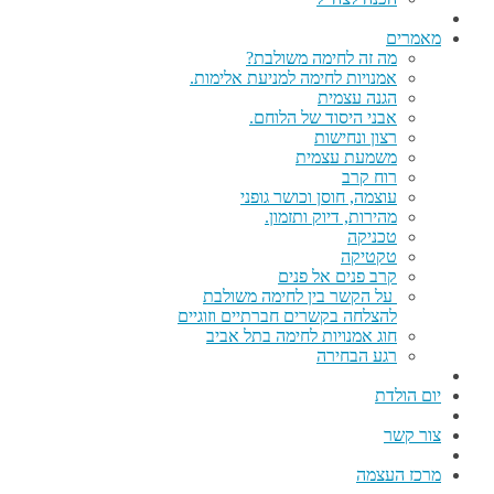
מאמרים
מה זה לחימה משולבת?
אמנויות לחימה למניעת אלימות.
הגנה עצמית
אבני היסוד של הלוחם.
רצון ונחישות
משמעת עצמית
רוח קרב
עוצמה, חוסן וכושר גופני
מהירות, דיוק ותזמון.
טכניקה
טקטיקה
קרב פנים אל פנים
על הקשר בין לחימה משולבת
להצלחה בקשרים חברתיים וזוגיים
חוג אמנויות לחימה בתל אביב
רגע הבחירה
יום הולדת
צור קשר
מרכז העצמה