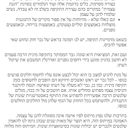
בצורה מסוימת, כלים כדוגמת אלה ועוד הנלמדים בסדנת "הגנה
עצמית" במקרים בהם עצירת התקיפה בשלב זה לא עבדה, נשים
שלמדו להגן על עצמן
וגם כאלו שלא – מדווחות על אין ספור מקרים של התגוננות
מוצלחת באמצעים קוליים (צעקה), באמצעות בריחה, ובאמצעים
גופניים.
כשאנו מדמיינות תקיפה, יש לנו תמונה בראש של גבר חזק ונחוש שאי
אפשר להביס.
ועם זאת, המציאות היא שונה: גבר הממוקד בתקיפה מינית הרבה פעמים
לא חושב בהגיון ומונע בידי דחפים גופניים ואדרנלין המשבש את שיקול
דעתו.
על מנת להגיע למצב בו הוא יכול לבצע אונס עליו לחשוף חלקים פגיעים
בגופו – לכל גבר יש ראש ואשכים ודווקא הם הופכים לחשופים בזמן
תקיפה מינית. כמו כן, גבר לא מעלה על דעתו שאישה תנסה להתנגד
והניסיון עצמו מפתיע ומחליש אותו. אם חושבים על זה ככה, מגלים
שלנשים הרבה אפשרויות להפתיע את התוקף באסטרטגיות שונות של
התנגדות, ולהשתמש בכל החוזק של הגוף שלהן מול החלקים החלשים
בגופו.
בתרבות שלנו נפוץ מיתוס לפיו אישה אינה מסוגלת להגן על עצמה.
האמונה במיתוס הזה, היא תוצר של מאות שנים שבהן גרמו לנו להאמין
שלנשים ולגברים יש יכולות שונות בסיטואציות שונות. המיתוס הזה מלווה