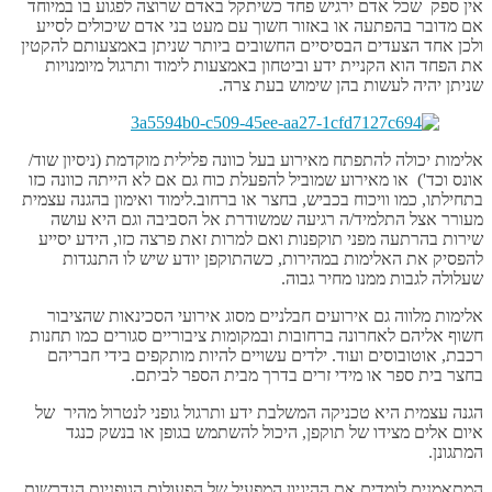
אין ספק שכל אדם ירגיש פחד כשיתקל באדם שרוצה לפגוע בו במיוחד
אם מדובר בהפתעה או באזור חשוך עם מעט בני אדם שיכולים לסייע
ולכן אחד הצעדים הבסיסיים החשובים ביותר שניתן באמצעותם להקטין
את הפחד הוא הקניית ידע וביטחון באמצעות לימוד ותרגול מיומנויות
שניתן יהיה לעשות בהן שימוש בעת צרה.
אלימות יכולה להתפתח מאירוע בעל כוונה פלילית מוקדמת (ניסיון שוד/
אונס וכד') או מאירוע שמוביל להפעלת כוח גם אם לא הייתה כוונה כזו
בתחילתו, כמו וויכוח בכביש, בחצר או ברחוב.לימוד ואימון בהגנה עצמית
מעורר אצל התלמיד/ה רגיעה שמשודרת אל הסביבה וגם היא עושה
שירות בהרתעה מפני תוקפנות ואם למרות זאת פרצה כזו, הידע יסייע
להפסיק את האלימות במהירות, כשהתוקפן יודע שיש לו התנגדות
שעלולה לגבות ממנו מחיר גבוה.
אלימות מלווה גם אירועים חבלניים מסוג אירועי הסכינאות שהציבור
חשוף אליהם לאחרונה ברחובות ובמקומות ציבוריים סגורים כמו תחנות
רכבת, אוטובוסים ועוד. ילדים עשויים להיות מותקפים בידי חבריהם
בחצר בית ספר או מידי זרים בדרך מבית הספר לביתם.
הגנה עצמית היא טכניקה המשלבת ידע ותרגול גופני לנטרול מהיר של
איום אלים מצידו של תוקפן, היכול להשתמש בגופן או בנשק כנגד
המתגונן.
המתאמנים לומדים את ההיגיון המפעיל של הפעולות הגופניות הנדרשות