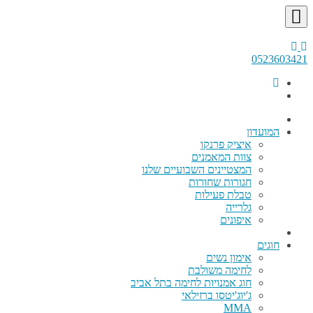
0523603421
המועדון
איציק פרנקו
צוות המאמנים
המצטיינים השבועיים שלנו
חגורות שחורות
טבלת פעילות
גלרייה
איפונים
חוגים
אימון נשים
לחימה משולבת
חוג אמנויות לחימה בתל אביב
ג'יוג'יטסו ברזילאי
MMA