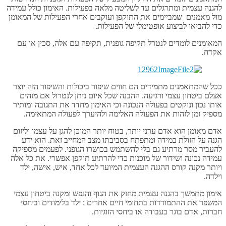
להגנה עצמית ומתרגלים עד לשליטה מלאה בפעילות. האימון כולל עמידה
מול מאמנים שמביימים את התוקפן ועוקבים אחרי הפעילות של המאומן
כדי להביאו לביצוע אופטימלי של הפעילות.
המאומנים לומדים לנטרל תקיפה גופנית, תקיפה עם אלה, סכין או עם
אקדח.
ככל שהמתאמנים מתמידים הם חווים שיפור ביכולות והשיפור הזה יוצר
אצלם ביטחון עצמי ורגיעה. ההבנה שכל איום ניתן לנטרול אם מזהים
אותו נכון ונוקטים בפעולה הנכונה וכי האימון מחדד את התגובה ומותיר
מספיק זמן לזהות את הפעולה האלימה ולהיערך לפעולה המתאימה.
אדם מאומן הוא אדם ערני יותר, בטוח יותר המוכן להגן על עצמו וליזום
הגנה על הזולת במידה ומתפתח בסביבתו מצב המחייב זאת. הוא ידע
להעביר מסר מרתיע גם בלי להשתמש בכושרו הגופני. לפעמים מספיקה
עמידה נכונה ושידור של מוכנות כדי להרתיע תוקפן אפשרי. את כל אלה
ויותר מקנה קורס ההגנה העצמית המיועד לכל אחד, איש, אישה, ילד
וילדה.
אימון מתמשך בהגנה עצמית מחזק את הגוף והנפש ומקנה ביטחון עצמי
המשפר את ההתמודדות בתחומי חיים אחרים : ילד בלימודים וביחסי
חברות, אדם בוגר בעבודה או ביחסי הזוגיות.