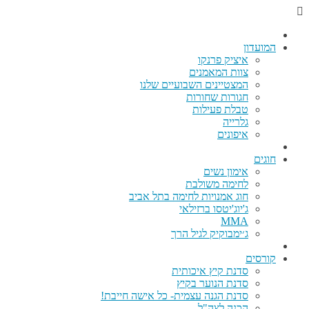
המועדון
איציק פרנקו
צוות המאמנים
המצטיינים השבועיים שלנו
חגורות שחורות
טבלת פעילות
גלרייה
איפונים
חוגים
אימון נשים
לחימה משולבת
חוג אמנויות לחימה בתל אביב
ג'יוג'יטסו ברזילאי
MMA
ג׳ימבוקיק לגיל הרך
קורסים
סדנת קיץ איכותית
סדנת הנוער בקיץ
סדנת הגנה עצמית- כל אישה חייבת!
הכנה לצה"ל