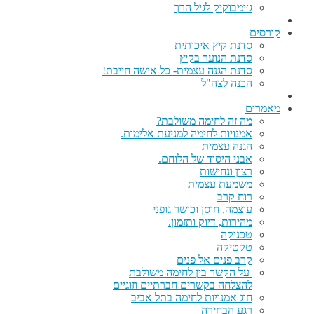
ג׳ימבוקיק לגיל הרך
קורסים
סדנת קיץ איכותית
סדנת הנוער בקיץ
סדנת הגנה עצמית- כל אישה חייבת!
הכנה לצה"ל
מאמרים
מה זה לחימה משולבת?
אמנויות לחימה למניעת אלימות.
הגנה עצמית
אבני היסוד של הלוחם.
רצון ונחישות
משמעת עצמית
רוח קרב
עוצמה, חוסן וכושר גופני
מהירות, דיוק ותזמון.
טכניקה
טקטיקה
קרב פנים אל פנים
על הקשר בין לחימה משולבת
להצלחה בקשרים חברתיים וזוגיים
חוג אמנויות לחימה בתל אביב
רגע הבחירה