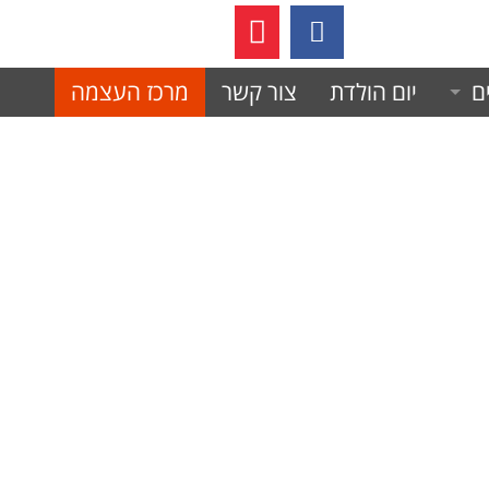
05236
ם
יום הולדת
צור קשר
מרכז העצמה
 לחימה משולבת?
ת לחימה למניעת אלימות.
עצמית
כל אישה חייבת!
יסוד של הלוחם.
נחישות
 עצמית
ב
 חוסן וכושר גופני