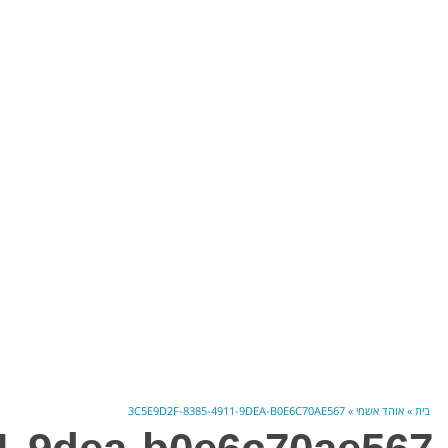
בית
»
אוהד אשמי
»
3C5E9D2F-8385-4911-9DEA-B0E6C70AE567