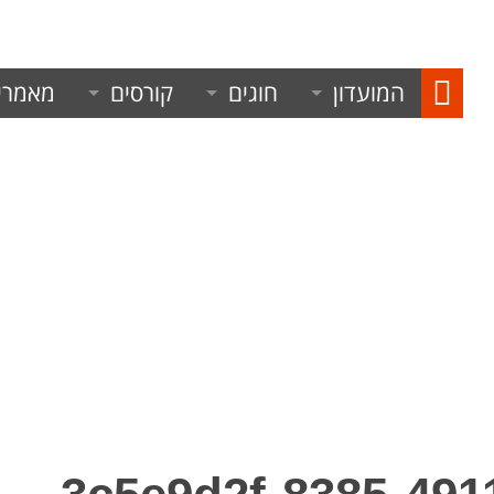
03421
המועדון
חוגים
קורסים
מאמרי
איציק פרנקו
אימון נשים
סדנת קיץ איכותית
מה זה
צוות המאמנים
לחימה משולבת
סדנת הנוער בקיץ
אמנויו
המצטיינים השבועיים שלנו
חוג אמנויות לחימה בתל אביב
הגנה 
סדנת הגנה עצמית- 
חגורות שחורות
ג'יוג'יטסו ברזילאי
הכנה לצה"ל
אבני ה
טבלת פעילות
MMA
רצון ו
גלרייה
ג׳ימבוקיק לגיל הרך
משמעת
איפונים
רוח קר
עוצמה,