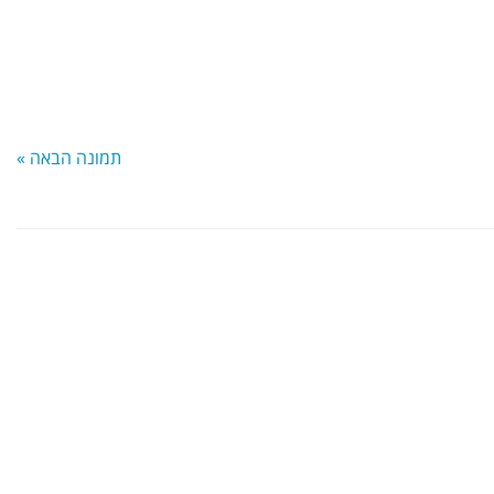
 דיוק ותזמון.
ה
ה
תמונה הבאה »
ים אל פנים
שר בין לחימה משולבת
 בקשרים חברתיים וזוגיים
נויות לחימה בתל אביב
בחירה