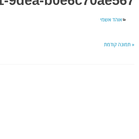
1-9dea-b0e6c70ae567
אוהד אשמי
« תמונה קודמת