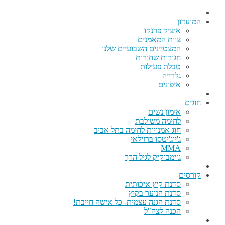
המועדון
איציק פרנקו
צוות המאמנים
המצטיינים השבועיים שלנו
חגורות שחורות
טבלת פעילות
גלרייה
איפונים
חוגים
אימון נשים
לחימה משולבת
חוג אמנויות לחימה בתל אביב
ג'יוג'יטסו ברזילאי
MMA
ג׳ימבוקיק לגיל הרך
קורסים
סדנת קיץ איכותית
סדנת הנוער בקיץ
סדנת הגנה עצמית- כל אישה חייבת!
הכנה לצה"ל