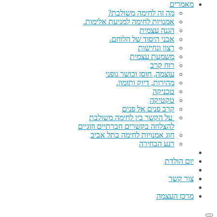
מאמרים
מה זה לחימה משולבת?
אמנויות לחימה למניעת אלימות.
הגנה עצמית
אבני היסוד של הלוחם.
רצון ונחישות
משמעת עצמית
רוח קרב
עוצמה, חוסן וכושר גופני
מהירות, דיוק ותזמון.
טכניקה
טקטיקה
קרב פנים אל פנים
על הקשר בין לחימה משולבת
להצלחה בקשרים חברתיים וזוגיים
חוג אמנויות לחימה בתל אביב
רגע הבחירה
יום הולדת
צור קשר
מרכז העצמה