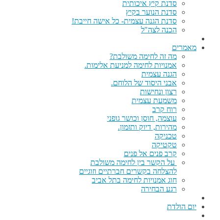
סדנת קיץ איכותית
סדנת הנוער בקיץ
סדנת הגנה עצמית- כל אישה חייבת!
הכנה לצה"ל
מאמרים
מה זה לחימה משולבת?
אמנויות לחימה למניעת אלימות.
הגנה עצמית
אבני היסוד של הלוחם.
רצון ונחישות
משמעת עצמית
רוח קרב
עוצמה, חוסן וכושר גופני
מהירות, דיוק ותזמון.
טכניקה
טקטיקה
קרב פנים אל פנים
על הקשר בין לחימה משולבת
להצלחה בקשרים חברתיים וזוגיים
חוג אמנויות לחימה בתל אביב
רגע הבחירה
יום הולדת