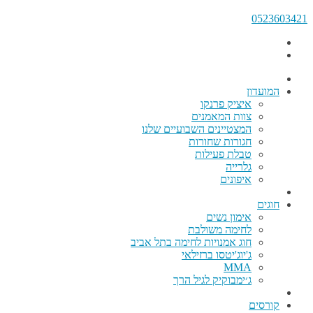
0523603421
המועדון
איציק פרנקו
צוות המאמנים
המצטיינים השבועיים שלנו
חגורות שחורות
טבלת פעילות
גלרייה
איפונים
חוגים
אימון נשים
לחימה משולבת
חוג אמנויות לחימה בתל אביב
ג'יוג'יטסו ברזילאי
MMA
ג׳ימבוקיק לגיל הרך
קורסים