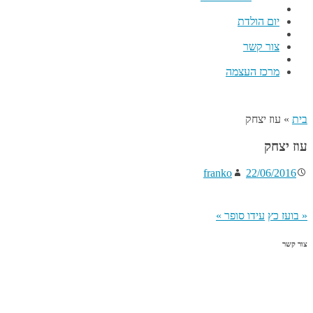
יום הולדת
צור קשר
מרכז העצמה
בית
»
עוז יצחק
עוז יצחק
franko
22/06/2016
«
בועז כץ
עידו סופר
»
צור קשר