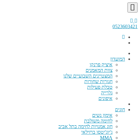
0523603421
המועדון
איציק פרנקו
צוות המאמנים
המצטיינים השבועיים שלנו
חגורות שחורות
טבלת פעילות
גלרייה
איפונים
חוגים
אימון נשים
לחימה משולבת
חוג אמנויות לחימה בתל אביב
ג'יוג'יטסו ברזילאי
MMA