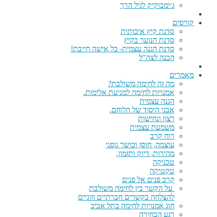
ג׳ימבוקיק לגיל הרך
קורסים
סדנת קיץ איכותית
סדנת הנוער בקיץ
סדנת הגנה עצמית- כל אישה חייבת!
הכנה לצה"ל
מאמרים
מה זה לחימה משולבת?
אמנויות לחימה למניעת אלימות.
הגנה עצמית
אבני היסוד של הלוחם.
רצון ונחישות
משמעת עצמית
רוח קרב
עוצמה, חוסן וכושר גופני
מהירות, דיוק ותזמון.
טכניקה
טקטיקה
קרב פנים אל פנים
על הקשר בין לחימה משולבת
להצלחה בקשרים חברתיים וזוגיים
חוג אמנויות לחימה בתל אביב
רגע הבחירה