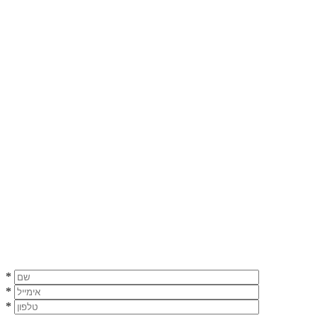
*
*
*