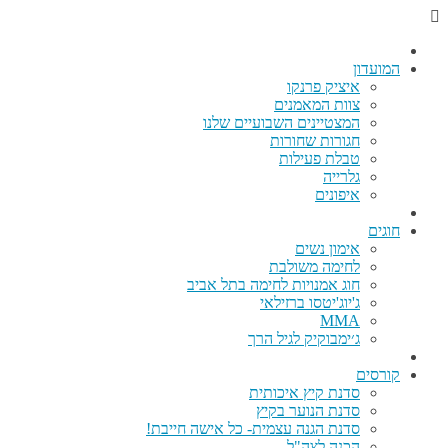
המועדון
איציק פרנקו
צוות המאמנים
המצטיינים השבועיים שלנו
חגורות שחורות
טבלת פעילות
גלרייה
איפונים
חוגים
אימון נשים
לחימה משולבת
חוג אמנויות לחימה בתל אביב
ג'יוג'יטסו ברזילאי
MMA
ג׳ימבוקיק לגיל הרך
קורסים
סדנת קיץ איכותית
סדנת הנוער בקיץ
סדנת הגנה עצמית- כל אישה חייבת!
הכנה לצה"ל