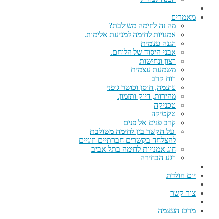
מאמרים
מה זה לחימה משולבת?
אמנויות לחימה למניעת אלימות.
הגנה עצמית
אבני היסוד של הלוחם.
רצון ונחישות
משמעת עצמית
רוח קרב
עוצמה, חוסן וכושר גופני
מהירות, דיוק ותזמון.
טכניקה
טקטיקה
קרב פנים אל פנים
על הקשר בין לחימה משולבת
להצלחה בקשרים חברתיים וזוגיים
חוג אמנויות לחימה בתל אביב
רגע הבחירה
יום הולדת
צור קשר
מרכז העצמה