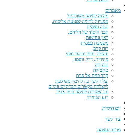
מאמרים
מה זה לחימה משולבת?
אמנויות לחימה למניעת אלימות.
הגנה עצמית
אבני היסוד של הלוחם.
רצון ונחישות
משמעת עצמית
רוח קרב
עוצמה, חוסן וכושר גופני
מהירות, דיוק ותזמון.
טכניקה
טקטיקה
קרב פנים אל פנים
על הקשר בין לחימה משולבת
להצלחה בקשרים חברתיים וזוגיים
חוג אמנויות לחימה בתל אביב
רגע הבחירה
יום הולדת
צור קשר
מרכז העצמה