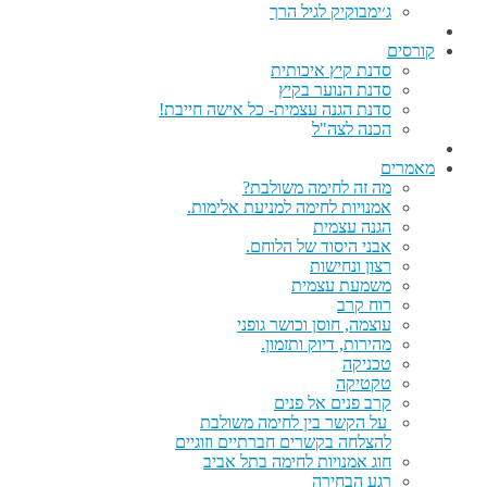
ג׳ימבוקיק לגיל הרך
קורסים
סדנת קיץ איכותית
סדנת הנוער בקיץ
סדנת הגנה עצמית- כל אישה חייבת!
הכנה לצה"ל
מאמרים
מה זה לחימה משולבת?
אמנויות לחימה למניעת אלימות.
הגנה עצמית
אבני היסוד של הלוחם.
רצון ונחישות
משמעת עצמית
רוח קרב
עוצמה, חוסן וכושר גופני
מהירות, דיוק ותזמון.
טכניקה
טקטיקה
קרב פנים אל פנים
על הקשר בין לחימה משולבת
להצלחה בקשרים חברתיים וזוגיים
חוג אמנויות לחימה בתל אביב
רגע הבחירה