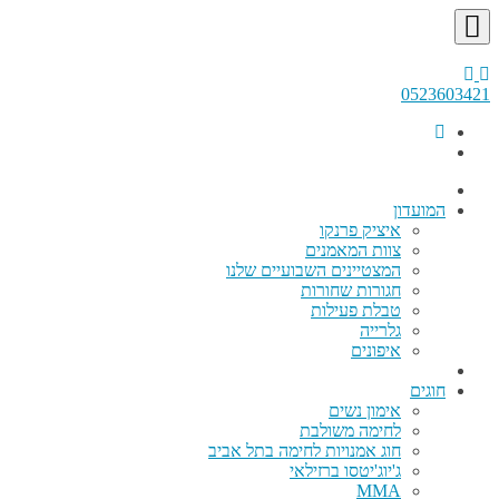
0523603421
המועדון
איציק פרנקו
צוות המאמנים
המצטיינים השבועיים שלנו
חגורות שחורות
טבלת פעילות
גלרייה
איפונים
חוגים
אימון נשים
לחימה משולבת
חוג אמנויות לחימה בתל אביב
ג'יוג'יטסו ברזילאי
MMA