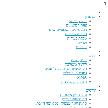
המועדון
איציק פרנקו
צוות המאמנים
המצטיינים השבועיים שלנו
חגורות שחורות
טבלת פעילות
גלרייה
איפונים
חוגים
אימון נשים
לחימה משולבת
חוג אמנויות לחימה בתל אביב
ג'יוג'יטסו ברזילאי
MMA
ג׳ימבוקיק לגיל הרך
קורסים
סדנת קיץ איכותית
סדנת הנוער בקיץ
סדנת הגנה עצמית- כל אישה חייבת!
הכנה לצה"ל