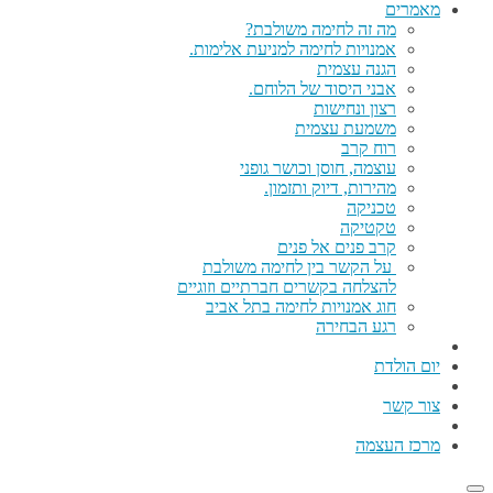
מאמרים
מה זה לחימה משולבת?
אמנויות לחימה למניעת אלימות.
הגנה עצמית
אבני היסוד של הלוחם.
רצון ונחישות
משמעת עצמית
רוח קרב
עוצמה, חוסן וכושר גופני
מהירות, דיוק ותזמון.
טכניקה
טקטיקה
קרב פנים אל פנים
על הקשר בין לחימה משולבת
להצלחה בקשרים חברתיים וזוגיים
חוג אמנויות לחימה בתל אביב
רגע הבחירה
יום הולדת
צור קשר
מרכז העצמה