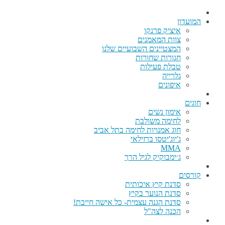
המועדון
איציק פרנקו
צוות המאמנים
המצטיינים השבועיים שלנו
חגורות שחורות
טבלת פעילות
גלרייה
איפונים
חוגים
אימון נשים
לחימה משולבת
חוג אמנויות לחימה בתל אביב
ג'יוג'יטסו ברזילאי
MMA
ג׳ימבוקיק לגיל הרך
קורסים
סדנת קיץ איכותית
סדנת הנוער בקיץ
סדנת הגנה עצמית- כל אישה חייבת!
הכנה לצה"ל