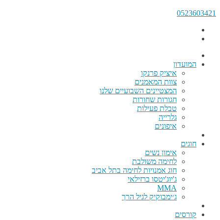
0523603421
המועדון
איציק פרנקו
צוות המאמנים
המצטיינים השבועיים שלנו
חגורות שחורות
טבלת פעילות
גלרייה
איפונים
חוגים
אימון נשים
לחימה משולבת
חוג אמנויות לחימה בתל אביב
ג'יוג'יטסו ברזילאי
MMA
ג׳ימבוקיק לגיל הרך
קורסים