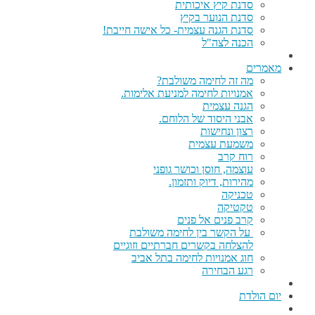
סדנת קיץ איכותית
סדנת הנוער בקיץ
סדנת הגנה עצמית- כל אישה חייבת!
הכנה לצה"ל
מאמרים
מה זה לחימה משולבת?
אמנויות לחימה למניעת אלימות.
הגנה עצמית
אבני היסוד של הלוחם.
רצון ונחישות
משמעת עצמית
רוח קרב
עוצמה, חוסן וכושר גופני
מהירות, דיוק ותזמון.
טכניקה
טקטיקה
קרב פנים אל פנים
על הקשר בין לחימה משולבת
להצלחה בקשרים חברתיים וזוגיים
חוג אמנויות לחימה בתל אביב
רגע הבחירה
יום הולדת