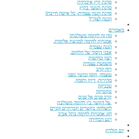
סדנת קיץ איכותית
סדנת הנוער בקיץ
סדנת הגנה עצמית- כל אישה חייבת!
הכנה לצה"ל
מאמרים
מה זה לחימה משולבת?
אמנויות לחימה למניעת אלימות.
הגנה עצמית
אבני היסוד של הלוחם.
רצון ונחישות
משמעת עצמית
רוח קרב
עוצמה, חוסן וכושר גופני
מהירות, דיוק ותזמון.
טכניקה
טקטיקה
קרב פנים אל פנים
על הקשר בין לחימה משולבת
להצלחה בקשרים חברתיים וזוגיים
חוג אמנויות לחימה בתל אביב
רגע הבחירה
יום הולדת