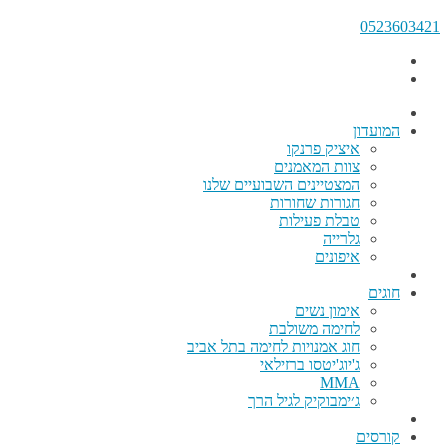
0523603421
המועדון
איציק פרנקו
צוות המאמנים
המצטיינים השבועיים שלנו
חגורות שחורות
טבלת פעילות
גלרייה
איפונים
חוגים
אימון נשים
לחימה משולבת
חוג אמנויות לחימה בתל אביב
ג'יוג'יטסו ברזילאי
MMA
ג׳ימבוקיק לגיל הרך
קורסים