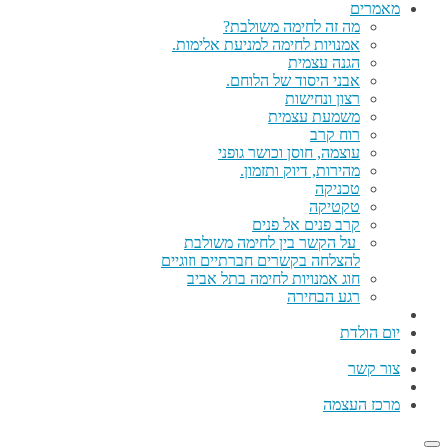
מאמרים
מה זה לחימה משולבת?
אמנויות לחימה למניעת אלימות.
הגנה עצמית
אבני היסוד של הלוחם.
רצון ונחישות
משמעת עצמית
רוח קרב
עוצמה, חוסן וכושר גופני
מהירות, דיוק ותזמון.
טכניקה
טקטיקה
קרב פנים אל פנים
על הקשר בין לחימה משולבת
להצלחה בקשרים חברתיים וזוגיים
חוג אמנויות לחימה בתל אביב
רגע הבחירה
יום הולדת
צור קשר
מרכז העצמה