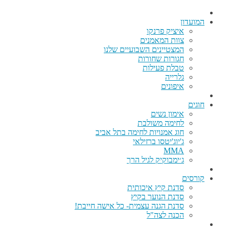
המועדון
איציק פרנקו
צוות המאמנים
המצטיינים השבועיים שלנו
חגורות שחורות
טבלת פעילות
גלרייה
איפונים
חוגים
אימון נשים
לחימה משולבת
חוג אמנויות לחימה בתל אביב
ג'יוג'יטסו ברזילאי
MMA
ג׳ימבוקיק לגיל הרך
קורסים
סדנת קיץ איכותית
סדנת הנוער בקיץ
סדנת הגנה עצמית- כל אישה חייבת!
הכנה לצה"ל