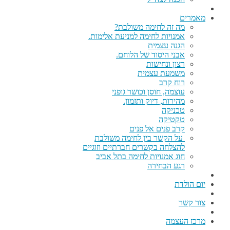
מאמרים
מה זה לחימה משולבת?
אמנויות לחימה למניעת אלימות.
הגנה עצמית
אבני היסוד של הלוחם.
רצון ונחישות
משמעת עצמית
רוח קרב
עוצמה, חוסן וכושר גופני
מהירות, דיוק ותזמון.
טכניקה
טקטיקה
קרב פנים אל פנים
על הקשר בין לחימה משולבת
להצלחה בקשרים חברתיים וזוגיים
חוג אמנויות לחימה בתל אביב
רגע הבחירה
יום הולדת
צור קשר
מרכז העצמה