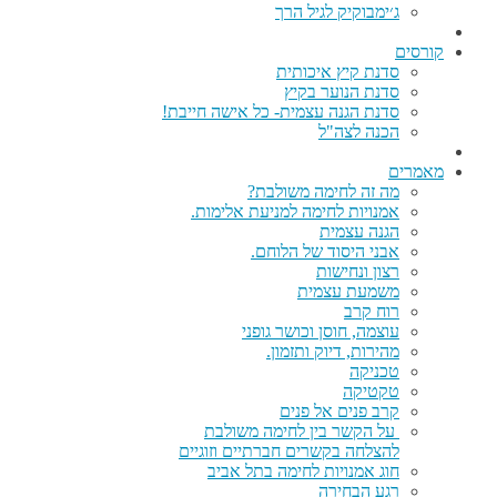
ג׳ימבוקיק לגיל הרך
קורסים
סדנת קיץ איכותית
סדנת הנוער בקיץ
סדנת הגנה עצמית- כל אישה חייבת!
הכנה לצה"ל
מאמרים
מה זה לחימה משולבת?
אמנויות לחימה למניעת אלימות.
הגנה עצמית
אבני היסוד של הלוחם.
רצון ונחישות
משמעת עצמית
רוח קרב
עוצמה, חוסן וכושר גופני
מהירות, דיוק ותזמון.
טכניקה
טקטיקה
קרב פנים אל פנים
על הקשר בין לחימה משולבת
להצלחה בקשרים חברתיים וזוגיים
חוג אמנויות לחימה בתל אביב
רגע הבחירה