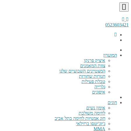
0523603421
המועדון
איציק פרנקו
צוות המאמנים
המצטיינים השבועיים שלנו
חגורות שחורות
טבלת פעילות
גלרייה
איפונים
חוגים
אימון נשים
לחימה משולבת
חוג אמנויות לחימה בתל אביב
ג'יוג'יטסו ברזילאי
MMA