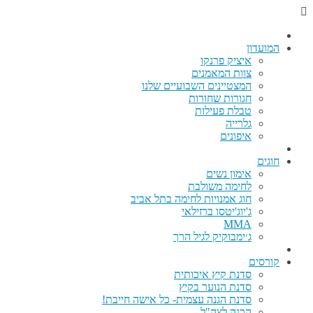
המועדון
איציק פרנקו
צוות המאמנים
המצטיינים השבועיים שלנו
חגורות שחורות
טבלת פעילות
גלרייה
איפונים
חוגים
אימון נשים
לחימה משולבת
חוג אמנויות לחימה בתל אביב
ג'יוג'יטסו ברזילאי
MMA
ג׳ימבוקיק לגיל הרך
קורסים
סדנת קיץ איכותית
סדנת הנוער בקיץ
סדנת הגנה עצמית- כל אישה חייבת!
הכנה לצה"ל