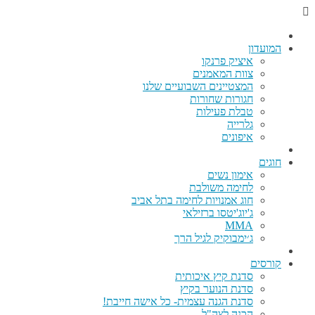
המועדון
איציק פרנקו
צוות המאמנים
המצטיינים השבועיים שלנו
חגורות שחורות
טבלת פעילות
גלרייה
איפונים
חוגים
אימון נשים
לחימה משולבת
חוג אמנויות לחימה בתל אביב
ג'יוג'יטסו ברזילאי
MMA
ג׳ימבוקיק לגיל הרך
קורסים
סדנת קיץ איכותית
סדנת הנוער בקיץ
סדנת הגנה עצמית- כל אישה חייבת!
הכנה לצה"ל