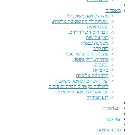
מאמרים
מה זה לחימה משולבת?
אמנויות לחימה למניעת אלימות.
הגנה עצמית
אבני היסוד של הלוחם.
רצון ונחישות
משמעת עצמית
רוח קרב
עוצמה, חוסן וכושר גופני
מהירות, דיוק ותזמון.
טכניקה
טקטיקה
קרב פנים אל פנים
על הקשר בין לחימה משולבת
להצלחה בקשרים חברתיים וזוגיים
חוג אמנויות לחימה בתל אביב
רגע הבחירה
יום הולדת
צור קשר
מרכז העצמה