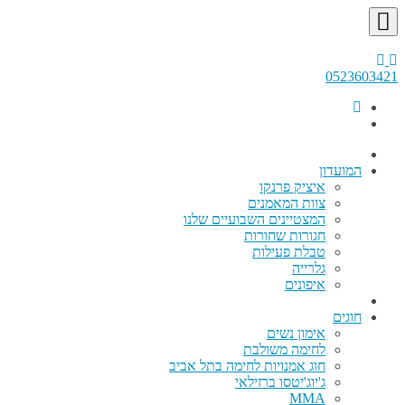
0523603421
המועדון
איציק פרנקו
צוות המאמנים
המצטיינים השבועיים שלנו
חגורות שחורות
טבלת פעילות
גלרייה
איפונים
חוגים
אימון נשים
לחימה משולבת
חוג אמנויות לחימה בתל אביב
ג'יוג'יטסו ברזילאי
MMA