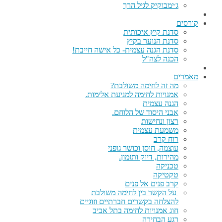
ג׳ימבוקיק לגיל הרך
קורסים
סדנת קיץ איכותית
סדנת הנוער בקיץ
סדנת הגנה עצמית- כל אישה חייבת!
הכנה לצה"ל
מאמרים
מה זה לחימה משולבת?
אמנויות לחימה למניעת אלימות.
הגנה עצמית
אבני היסוד של הלוחם.
רצון ונחישות
משמעת עצמית
רוח קרב
עוצמה, חוסן וכושר גופני
מהירות, דיוק ותזמון.
טכניקה
טקטיקה
קרב פנים אל פנים
על הקשר בין לחימה משולבת
להצלחה בקשרים חברתיים וזוגיים
חוג אמנויות לחימה בתל אביב
רגע הבחירה