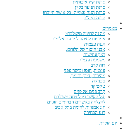
סדנת קיץ איכותית
סדנת הנוער בקיץ
סדנת הגנה עצמית- כל אישה חייבת!
הכנה לצה"ל
מאמרים
מה זה לחימה משולבת?
אמנויות לחימה למניעת אלימות.
הגנה עצמית
אבני היסוד של הלוחם.
רצון ונחישות
משמעת עצמית
רוח קרב
עוצמה, חוסן וכושר גופני
מהירות, דיוק ותזמון.
טכניקה
טקטיקה
קרב פנים אל פנים
על הקשר בין לחימה משולבת
להצלחה בקשרים חברתיים וזוגיים
חוג אמנויות לחימה בתל אביב
רגע הבחירה
יום הולדת