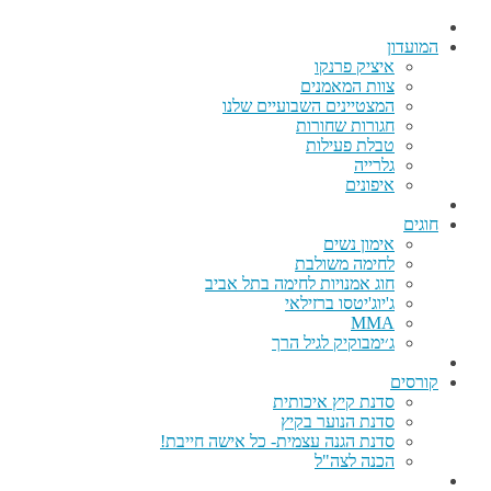
המועדון
איציק פרנקו
צוות המאמנים
המצטיינים השבועיים שלנו
חגורות שחורות
טבלת פעילות
גלרייה
איפונים
חוגים
אימון נשים
לחימה משולבת
חוג אמנויות לחימה בתל אביב
ג'יוג'יטסו ברזילאי
MMA
ג׳ימבוקיק לגיל הרך
קורסים
סדנת קיץ איכותית
סדנת הנוער בקיץ
סדנת הגנה עצמית- כל אישה חייבת!
הכנה לצה"ל