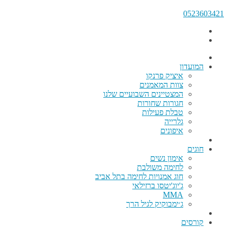
0523603421
המועדון
איציק פרנקו
צוות המאמנים
המצטיינים השבועיים שלנו
חגורות שחורות
טבלת פעילות
גלרייה
איפונים
חוגים
אימון נשים
לחימה משולבת
חוג אמנויות לחימה בתל אביב
ג'יוג'יטסו ברזילאי
MMA
ג׳ימבוקיק לגיל הרך
קורסים