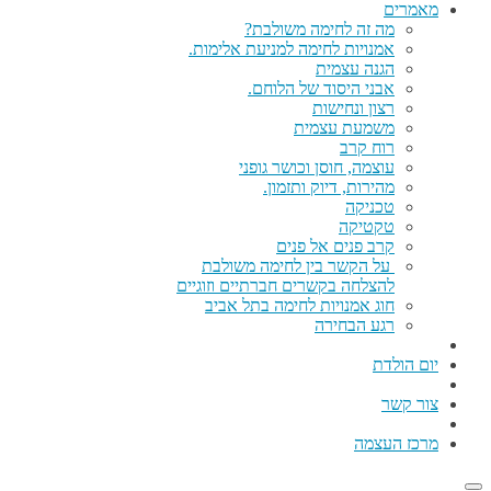
מאמרים
מה זה לחימה משולבת?
אמנויות לחימה למניעת אלימות.
הגנה עצמית
אבני היסוד של הלוחם.
רצון ונחישות
משמעת עצמית
רוח קרב
עוצמה, חוסן וכושר גופני
מהירות, דיוק ותזמון.
טכניקה
טקטיקה
קרב פנים אל פנים
על הקשר בין לחימה משולבת
להצלחה בקשרים חברתיים וזוגיים
חוג אמנויות לחימה בתל אביב
רגע הבחירה
יום הולדת
צור קשר
מרכז העצמה