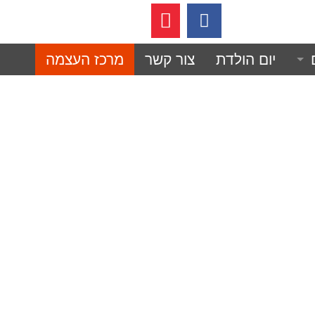
052360
יום הולדת
צור קשר
מרכז העצמה
לחימה משולבת?
 לחימה למניעת אלימות.
מית
ל אישה חייבת!
סוד של הלוחם.
ישות
עצמית
וסן וכושר גופני