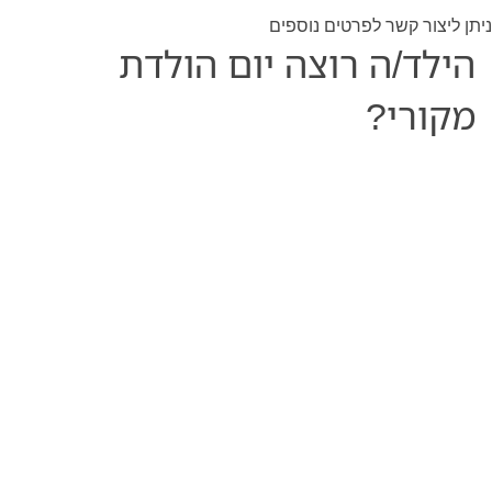
ניתן ליצור קשר לפרטים נוספים
הילד/ה רוצה יום הולדת
מקורי?
בואו לחגוג יום הולדת כמו אלופים!
חווית יום הולדת מהנה לילדים בכל גיל ולהורים אשר
מעוניינים להשתתף.
פעילות ספורטיבית מודרכת וכיפית הפותחת בפני הילדים
צוהר לעולם אומנויות הלחימה.
צוות המאמנים המקצועיים של פרנקו לחימה משולבת ייקח
את הילדים למסע בן שעתיים של אימון ספורט הכולל
חימום, מדיטציה, לימוד תרגילי לחימה בסיסיים, תחנות,
הפעלות וכמובן תחרויות בזירה.