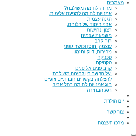
מאמרים
מה זה לחימה משולבת?
אמנויות לחימה למניעת אלימות.
הגנה עצמית
אבני היסוד של הלוחם.
רצון ונחישות
משמעת עצמית
רוח קרב
עוצמה, חוסן וכושר גופני
מהירות, דיוק ותזמון.
טכניקה
טקטיקה
קרב פנים אל פנים
על הקשר בין לחימה משולבת
להצלחה בקשרים חברתיים וזוגיים
חוג אמנויות לחימה בתל אביב
רגע הבחירה
יום הולדת
צור קשר
מרכז העצמה