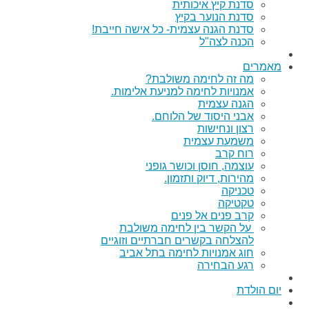
סדנת קיץ איכותית
סדנת הנוער בקיץ
סדנת הגנה עצמית- כל אישה חייבת!
הכנה לצה"ל
מאמרים
מה זה לחימה משולבת?
אמנויות לחימה למניעת אלימות.
הגנה עצמית
אבני היסוד של הלוחם.
רצון ונחישות
משמעת עצמית
רוח קרב
עוצמה, חוסן וכושר גופני
מהירות, דיוק ותזמון.
טכניקה
טקטיקה
קרב פנים אל פנים
על הקשר בין לחימה משולבת
להצלחה בקשרים חברתיים וזוגיים
חוג אמנויות לחימה בתל אביב
רגע הבחירה
יום הולדת