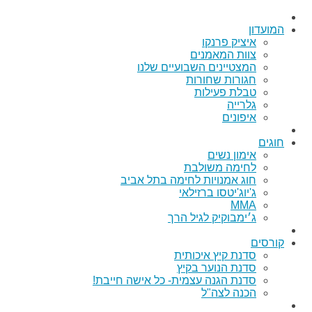
המועדון
איציק פרנקו
צוות המאמנים
המצטיינים השבועיים שלנו
חגורות שחורות
טבלת פעילות
גלרייה
איפונים
חוגים
אימון נשים
לחימה משולבת
חוג אמנויות לחימה בתל אביב
ג'יוג'יטסו ברזילאי
MMA
ג׳ימבוקיק לגיל הרך
קורסים
סדנת קיץ איכותית
סדנת הנוער בקיץ
סדנת הגנה עצמית- כל אישה חייבת!
הכנה לצה"ל