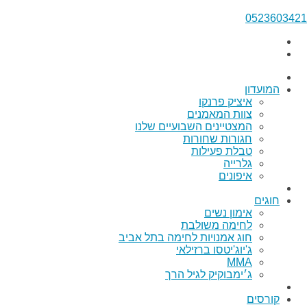
0523603421
המועדון
איציק פרנקו
צוות המאמנים
המצטיינים השבועיים שלנו
חגורות שחורות
טבלת פעילות
גלרייה
איפונים
חוגים
אימון נשים
לחימה משולבת
חוג אמנויות לחימה בתל אביב
ג'יוג'יטסו ברזילאי
MMA
ג׳ימבוקיק לגיל הרך
קורסים