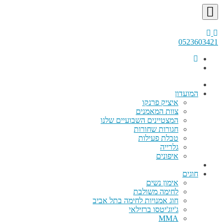
0523603421
המועדון
איציק פרנקו
צוות המאמנים
המצטיינים השבועיים שלנו
חגורות שחורות
טבלת פעילות
גלרייה
איפונים
חוגים
אימון נשים
לחימה משולבת
חוג אמנויות לחימה בתל אביב
ג'יוג'יטסו ברזילאי
MMA