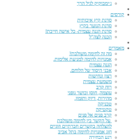
ג׳ימבוקיק לגיל הרך
קורסים
סדנת קיץ איכותית
סדנת הנוער בקיץ
סדנת הגנה עצמית- כל אישה חייבת!
הכנה לצה"ל
מאמרים
מה זה לחימה משולבת?
אמנויות לחימה למניעת אלימות.
הגנה עצמית
אבני היסוד של הלוחם.
רצון ונחישות
משמעת עצמית
רוח קרב
עוצמה, חוסן וכושר גופני
מהירות, דיוק ותזמון.
טכניקה
טקטיקה
קרב פנים אל פנים
על הקשר בין לחימה משולבת
להצלחה בקשרים חברתיים וזוגיים
חוג אמנויות לחימה בתל אביב
רגע הבחירה