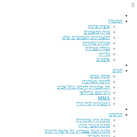
המועדון
איציק פרנקו
צוות המאמנים
המצטיינים השבועיים שלנו
חגורות שחורות
טבלת פעילות
גלרייה
איפונים
חוגים
אימון נשים
לחימה משולבת
חוג אמנויות לחימה בתל אביב
ג'יוג'יטסו ברזילאי
MMA
ג׳ימבוקיק לגיל הרך
קורסים
סדנת קיץ איכותית
סדנת הנוער בקיץ
סדנת הגנה עצמית- כל אישה חייבת!
הכנה לצה"ל