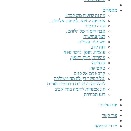
מאמרים
מה זה לחימה משולבת?
אמנויות לחימה למניעת אלימות.
הגנה עצמית
אבני היסוד של הלוחם.
רצון ונחישות
משמעת עצמית
רוח קרב
עוצמה, חוסן וכושר גופני
מהירות, דיוק ותזמון.
טכניקה
טקטיקה
קרב פנים אל פנים
על הקשר בין לחימה משולבת
להצלחה בקשרים חברתיים וזוגיים
חוג אמנויות לחימה בתל אביב
רגע הבחירה
יום הולדת
צור קשר
מרכז העצמה