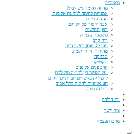
מאמרים
מה זה לחימה משולבת?
אמנויות לחימה למניעת אלימות.
הגנה עצמית
אבני היסוד של הלוחם.
רצון ונחישות
משמעת עצמית
רוח קרב
עוצמה, חוסן וכושר גופני
מהירות, דיוק ותזמון.
טכניקה
טקטיקה
קרב פנים אל פנים
על הקשר בין לחימה משולבת
להצלחה בקשרים חברתיים וזוגיים
חוג אמנויות לחימה בתל אביב
רגע הבחירה
יום הולדת
צור קשר
מרכז העצמה