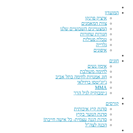
המועדון
איציק פרנקו
צוות המאמנים
המצטיינים השבועיים שלנו
חגורות שחורות
טבלת פעילות
גלרייה
איפונים
חוגים
אימון נשים
לחימה משולבת
חוג אמנויות לחימה בתל אביב
ג'יוג'יטסו ברזילאי
MMA
ג׳ימבוקיק לגיל הרך
קורסים
סדנת קיץ איכותית
סדנת הנוער בקיץ
סדנת הגנה עצמית- כל אישה חייבת!
הכנה לצה"ל