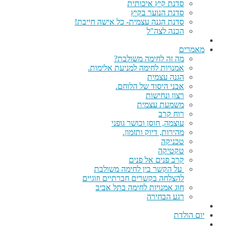
סדנת קיץ איכותית
סדנת הנוער בקיץ
סדנת הגנה עצמית- כל אישה חייבת!
הכנה לצה"ל
מאמרים
מה זה לחימה משולבת?
אמנויות לחימה למניעת אלימות.
הגנה עצמית
אבני היסוד של הלוחם.
רצון ונחישות
משמעת עצמית
רוח קרב
עוצמה, חוסן וכושר גופני
מהירות, דיוק ותזמון.
טכניקה
טקטיקה
קרב פנים אל פנים
על הקשר בין לחימה משולבת
להצלחה בקשרים חברתיים וזוגיים
חוג אמנויות לחימה בתל אביב
רגע הבחירה
יום הולדת