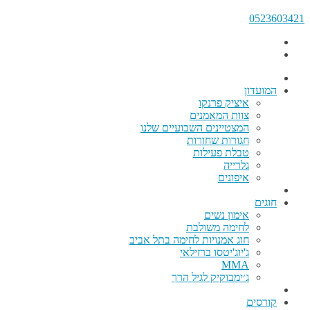
0523603421
המועדון
איציק פרנקו
צוות המאמנים
המצטיינים השבועיים שלנו
חגורות שחורות
טבלת פעילות
גלרייה
איפונים
חוגים
אימון נשים
לחימה משולבת
חוג אמנויות לחימה בתל אביב
ג'יוג'יטסו ברזילאי
MMA
ג׳ימבוקיק לגיל הרך
קורסים