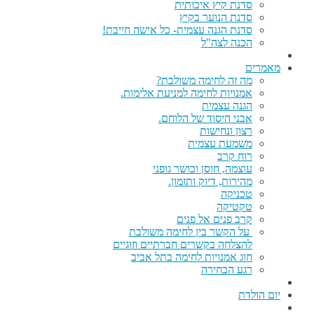
סדנת קיץ איכותית
סדנת הנוער בקיץ
סדנת הגנה עצמית- כל אישה חייבת!
הכנה לצה"ל
מאמרים
מה זה לחימה משולבת?
אמנויות לחימה למניעת אלימות.
הגנה עצמית
אבני היסוד של הלוחם.
רצון ונחישות
משמעת עצמית
רוח קרב
עוצמה, חוסן וכושר גופני
מהירות, דיוק ותזמון.
טכניקה
טקטיקה
קרב פנים אל פנים
על הקשר בין לחימה משולבת
להצלחה בקשרים חברתיים וזוגיים
חוג אמנויות לחימה בתל אביב
רגע הבחירה
יום הולדת