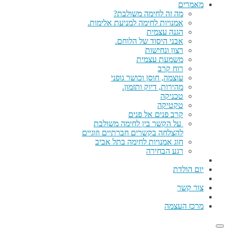
מאמרים
מה זה לחימה משולבת?
אמנויות לחימה למניעת אלימות.
הגנה עצמית
אבני היסוד של הלוחם.
רצון ונחישות
משמעת עצמית
רוח קרב
עוצמה, חוסן וכושר גופני
מהירות, דיוק ותזמון.
טכניקה
טקטיקה
קרב פנים אל פנים
על הקשר בין לחימה משולבת
להצלחה בקשרים חברתיים וזוגיים
חוג אמנויות לחימה בתל אביב
רגע הבחירה
יום הולדת
צור קשר
מרכז העצמה