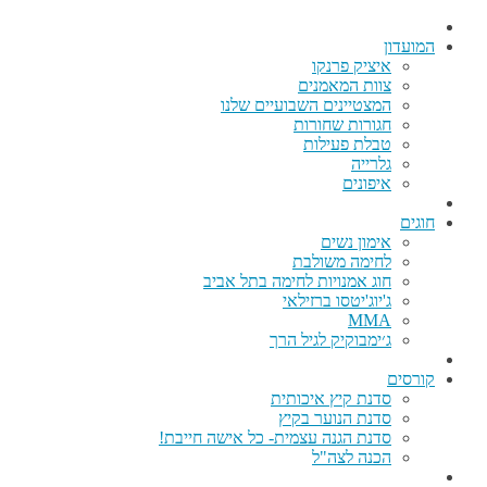
המועדון
איציק פרנקו
צוות המאמנים
המצטיינים השבועיים שלנו
חגורות שחורות
טבלת פעילות
גלרייה
איפונים
חוגים
אימון נשים
לחימה משולבת
חוג אמנויות לחימה בתל אביב
ג'יוג'יטסו ברזילאי
MMA
ג׳ימבוקיק לגיל הרך
קורסים
סדנת קיץ איכותית
סדנת הנוער בקיץ
סדנת הגנה עצמית- כל אישה חייבת!
הכנה לצה"ל