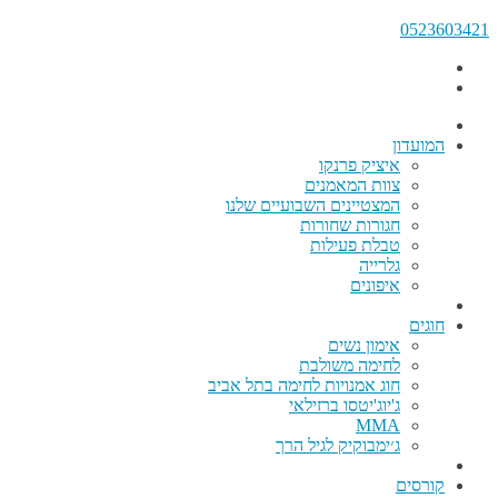
0523603421
המועדון
איציק פרנקו
צוות המאמנים
המצטיינים השבועיים שלנו
חגורות שחורות
טבלת פעילות
גלרייה
איפונים
חוגים
אימון נשים
לחימה משולבת
חוג אמנויות לחימה בתל אביב
ג'יוג'יטסו ברזילאי
MMA
ג׳ימבוקיק לגיל הרך
קורסים