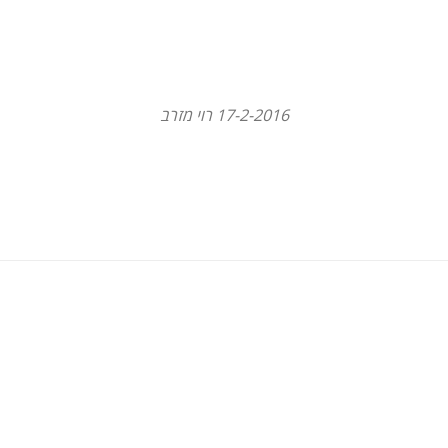
מהירות,
טכניק
17-2-2016 רוי מזרב
טקטיק
קרב פנ
על הק
להצלחה
חוג אמ
רגע ה