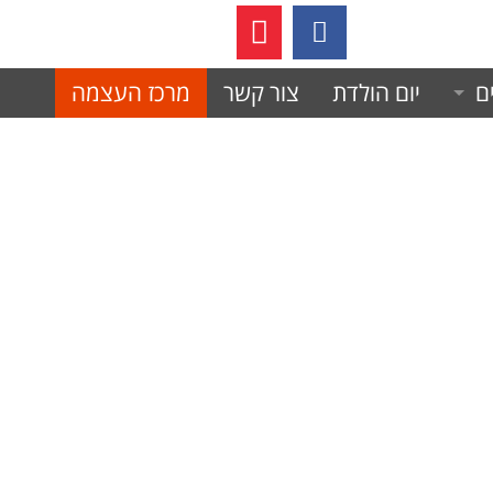
05236
ם
יום הולדת
צור קשר
מרכז העצמה
 לחימה משולבת?
ת לחימה למניעת אלימות.
עצמית
כל אישה חייבת!
יסוד של הלוחם.
נחישות
 עצמית
ב
 חוסן וכושר גופני