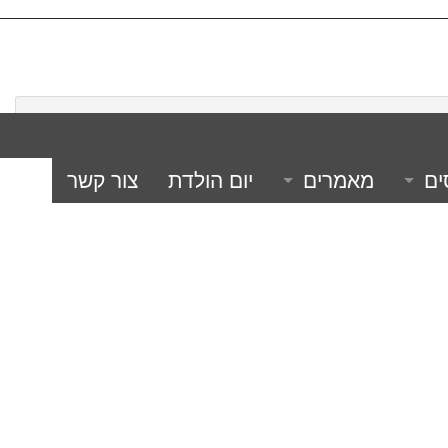
ים
מאמרים
יום הולדת
צור קשר
 קיץ איכותית
מה זה לחימה משולבת?
 הנוער בקיץ
אמנויות לחימה למניעת אלימות.
ימה בתל אביב
הגנה עצמית
 הגנה עצמית- כל אישה חייבת!
י
 לצה"ל
אבני היסוד של הלוחם.
רצון ונחישות