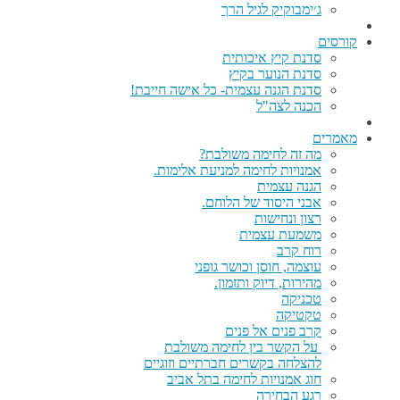
ג׳ימבוקיק לגיל הרך
קורסים
סדנת קיץ איכותית
סדנת הנוער בקיץ
סדנת הגנה עצמית- כל אישה חייבת!
הכנה לצה"ל
מאמרים
מה זה לחימה משולבת?
אמנויות לחימה למניעת אלימות.
הגנה עצמית
אבני היסוד של הלוחם.
רצון ונחישות
משמעת עצמית
רוח קרב
עוצמה, חוסן וכושר גופני
מהירות, דיוק ותזמון.
טכניקה
טקטיקה
קרב פנים אל פנים
על הקשר בין לחימה משולבת
להצלחה בקשרים חברתיים וזוגיים
חוג אמנויות לחימה בתל אביב
רגע הבחירה