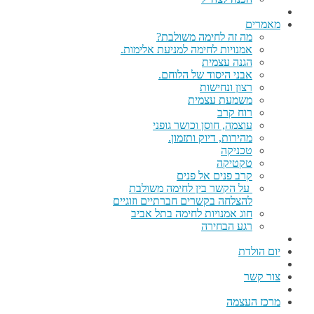
מאמרים
מה זה לחימה משולבת?
אמנויות לחימה למניעת אלימות.
הגנה עצמית
אבני היסוד של הלוחם.
רצון ונחישות
משמעת עצמית
רוח קרב
עוצמה, חוסן וכושר גופני
מהירות, דיוק ותזמון.
טכניקה
טקטיקה
קרב פנים אל פנים
על הקשר בין לחימה משולבת
להצלחה בקשרים חברתיים וזוגיים
חוג אמנויות לחימה בתל אביב
רגע הבחירה
יום הולדת
צור קשר
מרכז העצמה