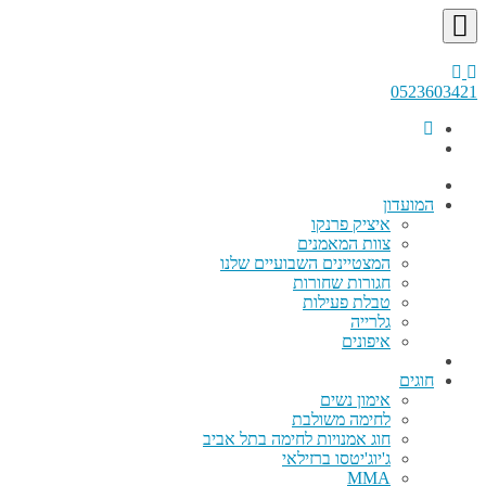
0523603421
המועדון
איציק פרנקו
צוות המאמנים
המצטיינים השבועיים שלנו
חגורות שחורות
טבלת פעילות
גלרייה
איפונים
חוגים
אימון נשים
לחימה משולבת
חוג אמנויות לחימה בתל אביב
ג'יוג'יטסו ברזילאי
MMA