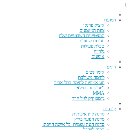
המועדון
איציק פרנקו
צוות המאמנים
המצטיינים השבועיים שלנו
חגורות שחורות
טבלת פעילות
גלרייה
איפונים
חוגים
אימון נשים
לחימה משולבת
חוג אמנויות לחימה בתל אביב
ג'יוג'יטסו ברזילאי
MMA
ג׳ימבוקיק לגיל הרך
קורסים
סדנת קיץ איכותית
סדנת הנוער בקיץ
סדנת הגנה עצמית- כל אישה חייבת!
הכנה לצה"ל