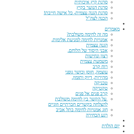
סדנת קיץ איכותית
סדנת הנוער בקיץ
סדנת הגנה עצמית- כל אישה חייבת!
הכנה לצה"ל
מאמרים
מה זה לחימה משולבת?
אמנויות לחימה למניעת אלימות.
הגנה עצמית
אבני היסוד של הלוחם.
רצון ונחישות
משמעת עצמית
רוח קרב
עוצמה, חוסן וכושר גופני
מהירות, דיוק ותזמון.
טכניקה
טקטיקה
קרב פנים אל פנים
על הקשר בין לחימה משולבת
להצלחה בקשרים חברתיים וזוגיים
חוג אמנויות לחימה בתל אביב
רגע הבחירה
יום הולדת