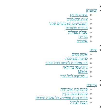
המועדון
איציק פרנקו
צוות המאמנים
המצטיינים השבועיים שלנו
חגורות שחורות
טבלת פעילות
גלרייה
איפונים
חוגים
אימון נשים
לחימה משולבת
חוג אמנויות לחימה בתל אביב
ג'יוג'יטסו ברזילאי
MMA
ג׳ימבוקיק לגיל הרך
קורסים
סדנת קיץ איכותית
סדנת הנוער בקיץ
סדנת הגנה עצמית- כל אישה חייבת!
הכנה לצה"ל