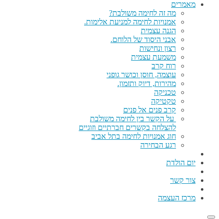
מאמרים
מה זה לחימה משולבת?
אמנויות לחימה למניעת אלימות.
הגנה עצמית
אבני היסוד של הלוחם.
רצון ונחישות
משמעת עצמית
רוח קרב
עוצמה, חוסן וכושר גופני
מהירות, דיוק ותזמון.
טכניקה
טקטיקה
קרב פנים אל פנים
על הקשר בין לחימה משולבת
להצלחה בקשרים חברתיים וזוגיים
חוג אמנויות לחימה בתל אביב
רגע הבחירה
יום הולדת
צור קשר
מרכז העצמה