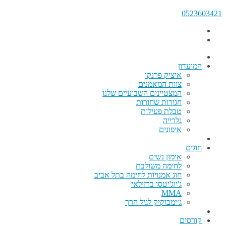
0523603421
המועדון
איציק פרנקו
צוות המאמנים
המצטיינים השבועיים שלנו
חגורות שחורות
טבלת פעילות
גלרייה
איפונים
חוגים
אימון נשים
לחימה משולבת
חוג אמנויות לחימה בתל אביב
ג'יוג'יטסו ברזילאי
MMA
ג׳ימבוקיק לגיל הרך
קורסים