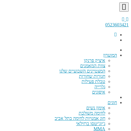
0523603421
המועדון
איציק פרנקו
צוות המאמנים
המצטיינים השבועיים שלנו
חגורות שחורות
טבלת פעילות
גלרייה
איפונים
חוגים
אימון נשים
לחימה משולבת
חוג אמנויות לחימה בתל אביב
ג'יוג'יטסו ברזילאי
MMA