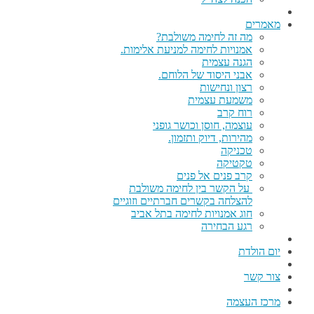
מאמרים
מה זה לחימה משולבת?
אמנויות לחימה למניעת אלימות.
הגנה עצמית
אבני היסוד של הלוחם.
רצון ונחישות
משמעת עצמית
רוח קרב
עוצמה, חוסן וכושר גופני
מהירות, דיוק ותזמון.
טכניקה
טקטיקה
קרב פנים אל פנים
על הקשר בין לחימה משולבת
להצלחה בקשרים חברתיים וזוגיים
חוג אמנויות לחימה בתל אביב
רגע הבחירה
יום הולדת
צור קשר
מרכז העצמה