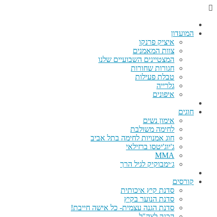
המועדון
איציק פרנקו
צוות המאמנים
המצטיינים השבועיים שלנו
חגורות שחורות
טבלת פעילות
גלרייה
איפונים
חוגים
אימון נשים
לחימה משולבת
חוג אמנויות לחימה בתל אביב
ג'יוג'יטסו ברזילאי
MMA
ג׳ימבוקיק לגיל הרך
קורסים
סדנת קיץ איכותית
סדנת הנוער בקיץ
סדנת הגנה עצמית- כל אישה חייבת!
הכנה לצה"ל