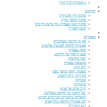
ג׳ימבוקיק לגיל הרך
קורסים
סדנת קיץ איכותית
סדנת הנוער בקיץ
סדנת הגנה עצמית- כל אישה חייבת!
הכנה לצה"ל
מאמרים
מה זה לחימה משולבת?
אמנויות לחימה למניעת אלימות.
הגנה עצמית
אבני היסוד של הלוחם.
רצון ונחישות
משמעת עצמית
רוח קרב
עוצמה, חוסן וכושר גופני
מהירות, דיוק ותזמון.
טכניקה
טקטיקה
קרב פנים אל פנים
על הקשר בין לחימה משולבת
להצלחה בקשרים חברתיים וזוגיים
חוג אמנויות לחימה בתל אביב
רגע הבחירה