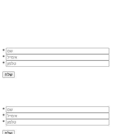
*
*
*
*
*
*