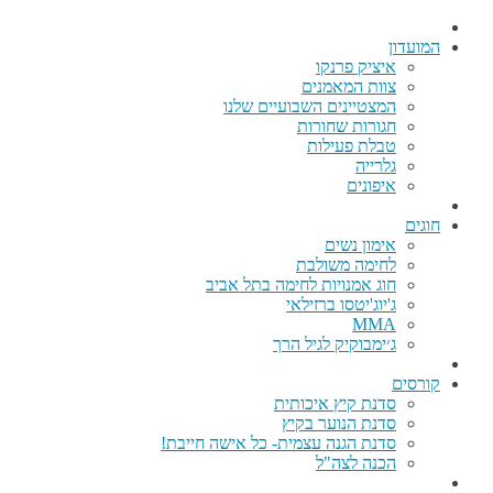
המועדון
איציק פרנקו
צוות המאמנים
המצטיינים השבועיים שלנו
חגורות שחורות
טבלת פעילות
גלרייה
איפונים
חוגים
אימון נשים
לחימה משולבת
חוג אמנויות לחימה בתל אביב
ג'יוג'יטסו ברזילאי
MMA
ג׳ימבוקיק לגיל הרך
קורסים
סדנת קיץ איכותית
סדנת הנוער בקיץ
סדנת הגנה עצמית- כל אישה חייבת!
הכנה לצה"ל