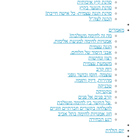
סדנת קיץ איכותית
סדנת הנוער בקיץ
סדנת הגנה עצמית- כל אישה חייבת!
הכנה לצה"ל
מאמרים
מה זה לחימה משולבת?
אמנויות לחימה למניעת אלימות.
הגנה עצמית
אבני היסוד של הלוחם.
רצון ונחישות
משמעת עצמית
רוח קרב
עוצמה, חוסן וכושר גופני
מהירות, דיוק ותזמון.
טכניקה
טקטיקה
קרב פנים אל פנים
על הקשר בין לחימה משולבת
להצלחה בקשרים חברתיים וזוגיים
חוג אמנויות לחימה בתל אביב
רגע הבחירה
יום הולדת