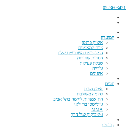
0523603421
המועדון
איציק פרנקו
צוות המאמנים
המצטיינים השבועיים שלנו
חגורות שחורות
טבלת פעילות
גלרייה
איפונים
חוגים
אימון נשים
לחימה משולבת
חוג אמנויות לחימה בתל אביב
ג'יוג'יטסו ברזילאי
MMA
ג׳ימבוקיק לגיל הרך
קורסים