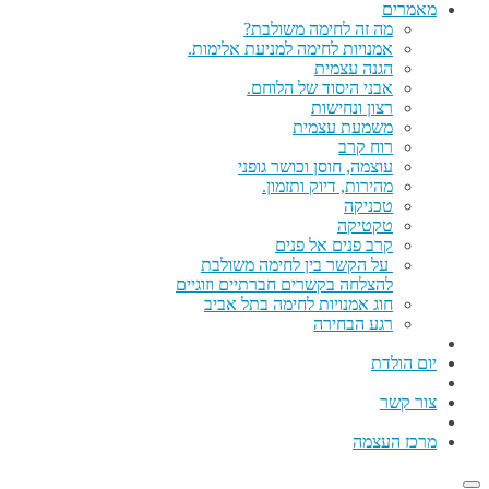
מאמרים
מה זה לחימה משולבת?
אמנויות לחימה למניעת אלימות.
הגנה עצמית
אבני היסוד של הלוחם.
רצון ונחישות
משמעת עצמית
רוח קרב
עוצמה, חוסן וכושר גופני
מהירות, דיוק ותזמון.
טכניקה
טקטיקה
קרב פנים אל פנים
על הקשר בין לחימה משולבת
להצלחה בקשרים חברתיים וזוגיים
חוג אמנויות לחימה בתל אביב
רגע הבחירה
יום הולדת
צור קשר
מרכז העצמה