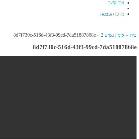
צור קשר
מרכז העצמה
בית
»
אימון נשים 2
»
8d7f730c-516d-43f3-99cd-7da51887868e
8d7f730c-516d-43f3-99cd-7da51887868e