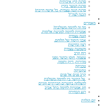
סדנת קיץ איכותית
סדנת הנוער בקיץ
סדנת הגנה עצמית- כל אישה חייבת!
הכנה לצה"ל
מאמרים
מה זה לחימה משולבת?
אמנויות לחימה למניעת אלימות.
הגנה עצמית
אבני היסוד של הלוחם.
רצון ונחישות
משמעת עצמית
רוח קרב
עוצמה, חוסן וכושר גופני
מהירות, דיוק ותזמון.
טכניקה
טקטיקה
קרב פנים אל פנים
על הקשר בין לחימה משולבת
להצלחה בקשרים חברתיים וזוגיים
חוג אמנויות לחימה בתל אביב
רגע הבחירה
יום הולדת