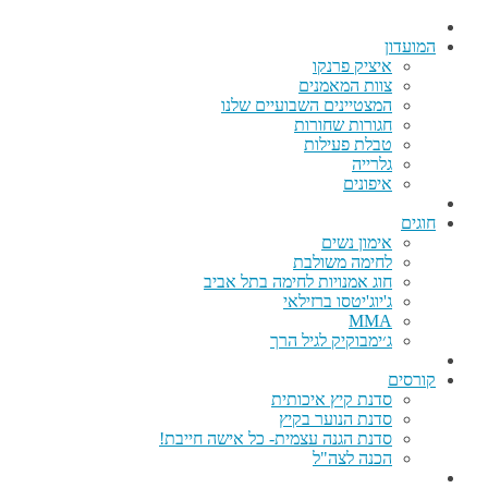
המועדון
איציק פרנקו
צוות המאמנים
המצטיינים השבועיים שלנו
חגורות שחורות
טבלת פעילות
גלרייה
איפונים
חוגים
אימון נשים
לחימה משולבת
חוג אמנויות לחימה בתל אביב
ג'יוג'יטסו ברזילאי
MMA
ג׳ימבוקיק לגיל הרך
קורסים
סדנת קיץ איכותית
סדנת הנוער בקיץ
סדנת הגנה עצמית- כל אישה חייבת!
הכנה לצה"ל