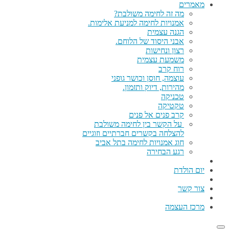
מאמרים
מה זה לחימה משולבת?
אמנויות לחימה למניעת אלימות.
הגנה עצמית
אבני היסוד של הלוחם.
רצון ונחישות
משמעת עצמית
רוח קרב
עוצמה, חוסן וכושר גופני
מהירות, דיוק ותזמון.
טכניקה
טקטיקה
קרב פנים אל פנים
על הקשר בין לחימה משולבת
להצלחה בקשרים חברתיים וזוגיים
חוג אמנויות לחימה בתל אביב
רגע הבחירה
יום הולדת
צור קשר
מרכז העצמה