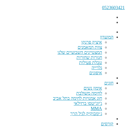
0523603421
המועדון
איציק פרנקו
צוות המאמנים
המצטיינים השבועיים שלנו
חגורות שחורות
טבלת פעילות
גלרייה
איפונים
חוגים
אימון נשים
לחימה משולבת
חוג אמנויות לחימה בתל אביב
ג'יוג'יטסו ברזילאי
MMA
ג׳ימבוקיק לגיל הרך
קורסים