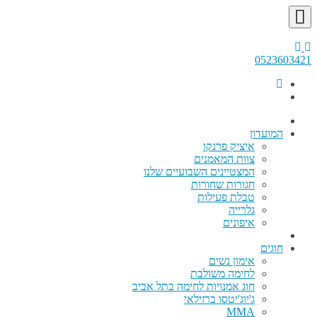
0523603421
המועדון
איציק פרנקו
צוות המאמנים
המצטיינים השבועיים שלנו
חגורות שחורות
טבלת פעילות
גלרייה
איפונים
חוגים
אימון נשים
לחימה משולבת
חוג אמנויות לחימה בתל אביב
ג'יוג'יטסו ברזילאי
MMA