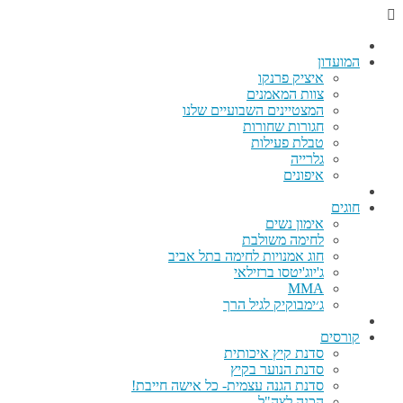
המועדון
איציק פרנקו
צוות המאמנים
המצטיינים השבועיים שלנו
חגורות שחורות
טבלת פעילות
גלרייה
איפונים
חוגים
אימון נשים
לחימה משולבת
חוג אמנויות לחימה בתל אביב
ג'יוג'יטסו ברזילאי
MMA
ג׳ימבוקיק לגיל הרך
קורסים
סדנת קיץ איכותית
סדנת הנוער בקיץ
סדנת הגנה עצמית- כל אישה חייבת!
הכנה לצה"ל