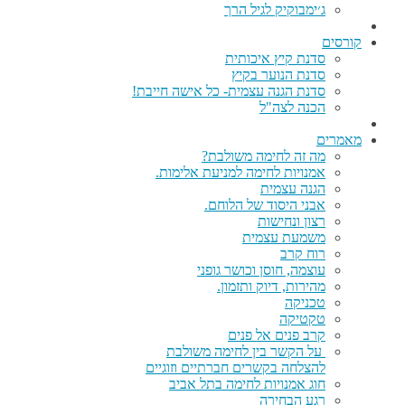
ג׳ימבוקיק לגיל הרך
קורסים
סדנת קיץ איכותית
סדנת הנוער בקיץ
סדנת הגנה עצמית- כל אישה חייבת!
הכנה לצה"ל
מאמרים
מה זה לחימה משולבת?
אמנויות לחימה למניעת אלימות.
הגנה עצמית
אבני היסוד של הלוחם.
רצון ונחישות
משמעת עצמית
רוח קרב
עוצמה, חוסן וכושר גופני
מהירות, דיוק ותזמון.
טכניקה
טקטיקה
קרב פנים אל פנים
על הקשר בין לחימה משולבת
להצלחה בקשרים חברתיים וזוגיים
חוג אמנויות לחימה בתל אביב
רגע הבחירה