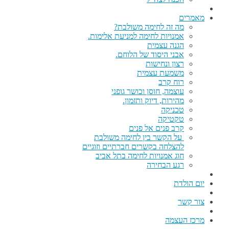
מאמרים
מה זה לחימה משולבת?
אמנויות לחימה למניעת אלימות.
הגנה עצמית
אבני היסוד של הלוחם.
רצון ונחישות
משמעת עצמית
רוח קרב
עוצמה, חוסן וכושר גופני
מהירות, דיוק ותזמון.
טכניקה
טקטיקה
קרב פנים אל פנים
על הקשר בין לחימה משולבת
להצלחה בקשרים חברתיים וזוגיים
חוג אמנויות לחימה בתל אביב
רגע הבחירה
יום הולדת
צור קשר
מרכז העצמה